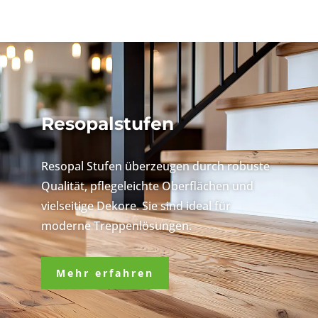
Resopalstufen
Resopal Stufen überzeugen durch robuste
Qualität, pflegeleichte Oberflächen und
vielseitige Dekore. Sie sind ideal für
moderne Treppenlösungen.
Mehr erfahren