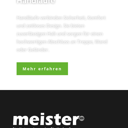
Handläufe
Handläufe verbinden Sicherheit, Komfort
und zeitloses Design. Sie bieten
zuverlässigen Halt und sorgen für einen
hochwertigen Abschluss an Treppe, Wand
oder Geländer.
Mehr erfahren