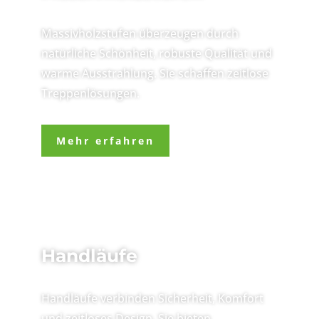
Massivholzstufen überzeugen durch
natürliche Schönheit, robuste Qualität und
warme Ausstrahlung. Sie schaffen zeitlose
Treppenlösungen.
Mehr erfahren
Handläufe
Handläufe verbinden Sicherheit, Komfort
und zeitloses Design. Sie bieten