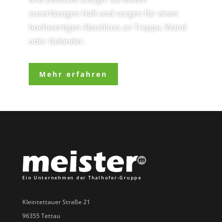
zuverlässigen Halt und sorgen für einen
hochwertigen Abschluss an Treppe, Wand
oder Geländer.
Mehr erfahren
Kleintettauer Straße 21
96355 Tettau